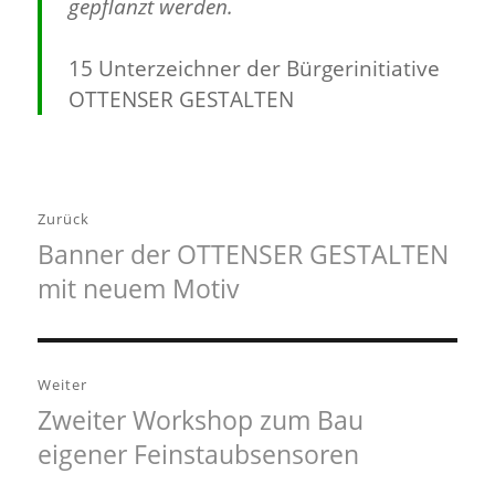
gepflanzt werden.
15 Unterzeichner der Bürgerinitiative
OTTENSER GESTALTEN
Beitragsnavigation
Zurück
Banner der OTTENSER GESTALTEN
Vorheriger
mit neuem Motiv
Beitrag:
Weiter
Zweiter Workshop zum Bau
Nächster
eigener Feinstaubsensoren
Beitrag: