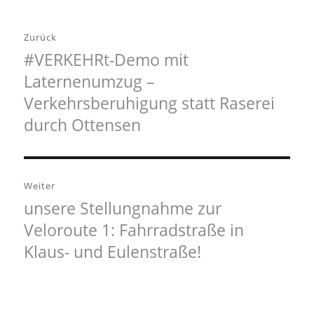
Beitragsnavigation
Zurück
#VERKEHRt-Demo mit
Vorheriger
Laternenumzug –
Beitrag:
Verkehrsberuhigung statt Raserei
durch Ottensen
Weiter
unsere Stellungnahme zur
Nächster
Veloroute 1: Fahrradstraße in
Beitrag:
Klaus- und Eulenstraße!