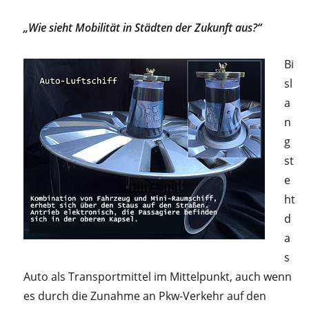
„Wie sieht Mobilität in Städten der Zukunft aus?“
Bi
sl
a
n
g
st
e
ht
d
a
s
Auto als Transportmittel im Mittelpunkt, auch wenn
es durch die Zunahme an Pkw-Verkehr auf den