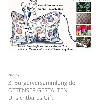
Beitragsnavigation
Zurück
3. Bürgerversammlung der
Vorheriger
OTTENSER GESTALTEN –
Beitrag:
Unsichtbares Gift