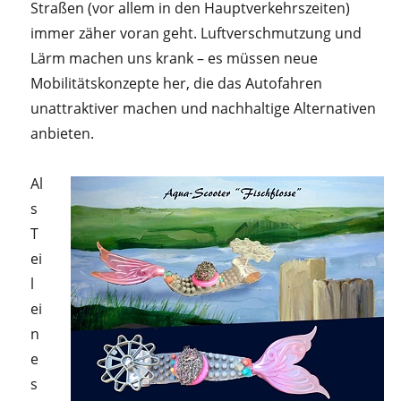
Straßen (vor allem in den Hauptverkehrszeiten)
immer zäher voran geht. Luftverschmutzung und
Lärm machen uns krank – es müssen neue
Mobilitätskonzepte her, die das Autofahren
unattraktiver machen und nachhaltige Alternativen
anbieten.
Al
s
T
ei
l
ei
n
e
s