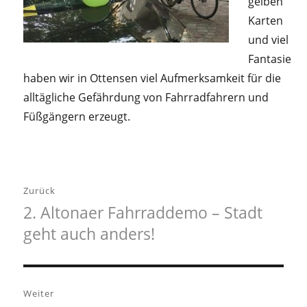
gelben
Karten
und viel
Fantasie
haben wir in Ottensen viel Aufmerksamkeit für die
alltägliche Gefährdung von Fahrradfahrern und
Füßgängern erzeugt.
Beitragsnavigation
Zurück
2. Altonaer Fahrraddemo – Stadt
Vorheriger
geht auch anders!
Beitrag:
Weiter