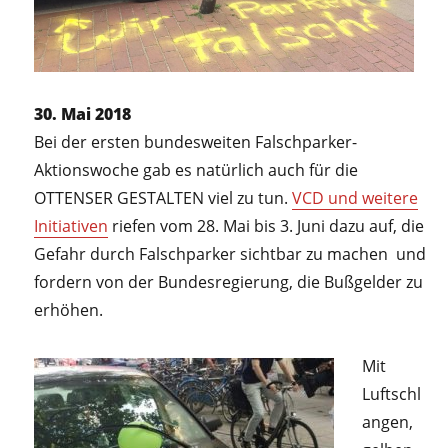
30. Mai 2018
Bei der ersten bundesweiten Falschparker-
Aktionswoche gab es natürlich auch für die
OTTENSER GESTALTEN viel zu tun.
VCD und weitere
Initiativen
riefen vom 28. Mai bis 3. Juni dazu auf, die
Gefahr durch Falschparker sichtbar zu machen
und
fordern von der Bundesregierung, die Bußgelder zu
erhöhen.
Mit
Luftschl
angen,